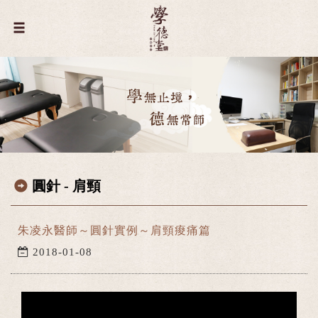
圓針 - 肩頸
朱凌永醫師～圓針實例～肩頸痠痛篇
2018-01-08