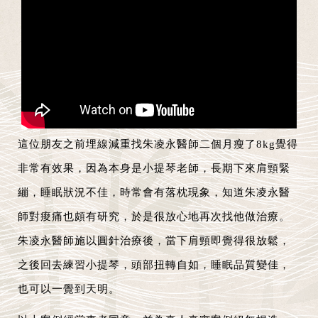
這位朋友之前埋線減重找朱凌永醫師二個月瘦了8kg覺得
非常有效果，因為本身是小提琴老師，長期下來肩頸緊
繃，睡眠狀況不佳，時常會有落枕現象，知道朱凌永醫
師對痠痛也頗有研究，於是很放心地再次找他做治療。
朱凌永醫師施以圓針治療後，當下肩頸即覺得很放鬆，
之後回去練習小提琴，頭部扭轉自如，睡眠品質變佳，
也可以一覺到天明。