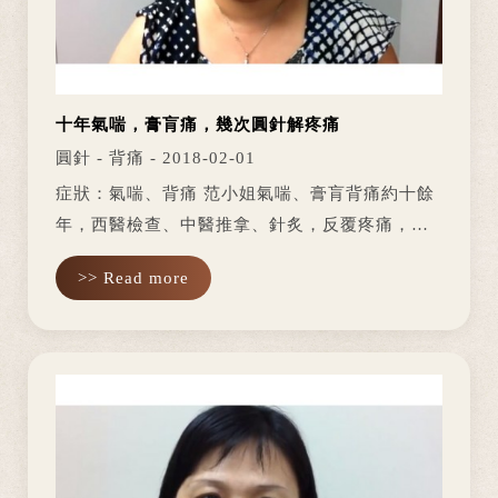
十年氣喘，膏肓痛，幾次圓針解疼痛
圓針 - 背痛 - 2018-02-01
症狀：氣喘、背痛 范小姐氣喘、膏肓背痛約十餘
年，西醫檢查、中醫推拿、針炙，反覆疼痛，甚
至氣候變化出現腫脹感疼痛，不見改善，查不出
>> Read more
原因。 經友人介紹，過來找朱凌永醫師以圓針治
療。 圓針後當下覺得氣喘...