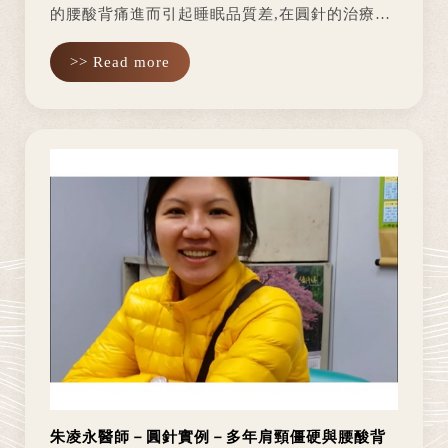
的腰酸背痛進而引起睡眠品質差,在圓針的治療
中，解決了他長期的困擾！ 以上案例經當事者同
>> Read more
意，並為真人真實案例絕無捏造、作假。 每種治
療手段並不能保證療效且每個患...
朱凌永醫師－圓針實例－多年肩頸僵硬與腰酸背