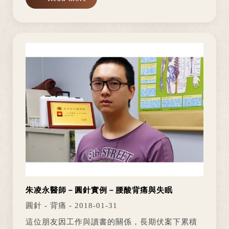
多。 以上案例經當事者同意，並為真人真實案例
絕無捏造、作假。 每種治療手段並...
朱凌永醫師－圓針實例－腰酸背痛與失眠
圓針 - 背痛 - 2018-01-31
這位朋友因工作與讀書的關係，長期伏案下累積