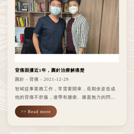
背痛困擾近1年，圓針治療解痛楚
圓針 - 背痛 - 2021-12-29
智斌從事業務工作，常需要開車，長期坐姿造成
他的背痛不舒服，連帶有腰痠、膝蓋無力的問
題；之前曾到西醫照X光，結果照起來沒有問題，
>> Read more
可是背痛還是讓他很難受，只好開始嘗試西醫的
復健科、中醫推拿整復等方法，可是...