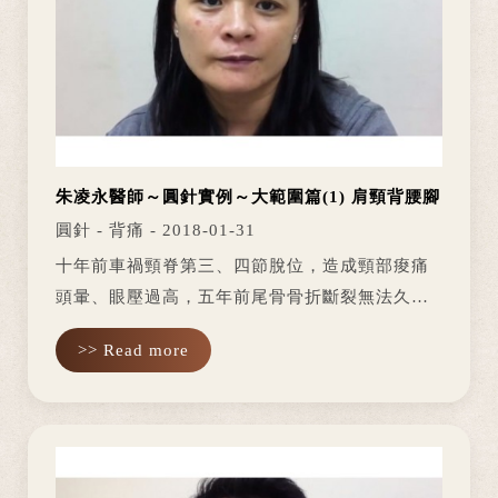
朱凌永醫師～圓針實例～大範圍篇(1) 肩頸背腰腳
圓針 - 背痛 - 2018-01-31
十年前車禍頸脊第三、四節脫位，造成頸部痠痛
頭暈、眼壓過高，五年前尾骨骨折斷裂無法久
坐，有一個點會痠麻，易痠痛不適。西醫復健、
>> Read more
整脊、民俗療法，甚至連國外引進的機器皆嘗試
過，但都未能穩定改善。看到週邊許...