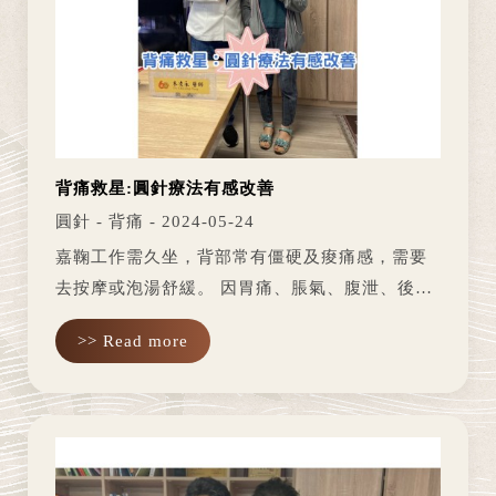
背痛救星:圓針療法有感改善
圓針 - 背痛 - 2024-05-24
嘉鞠工作需久坐，背部常有僵硬及痠痛感，需要
去按摩或泡湯舒緩。 因胃痛、脹氣、腹泄、後腰
痠痛不定時發作及四肢循環不良而求診。朱醫師
>> Read more
診斷因駝背導致內臟被壓迫，所以胃常常發炎，
後腰痠痛則是高中時期自樓梯...