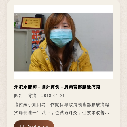
朱凌永醫師－圓針實例－肩頸背部腰酸痛篇
圓針 - 背痛 - 2018-01-31
這位羅小姐因為工作關係導致肩頸背部腰酸痛篇
疼痛長達一年以上，也試過針灸，但效果改善不
大。在以圓針處理後：頸肩酸痛與腰酸改善許
>> Read more