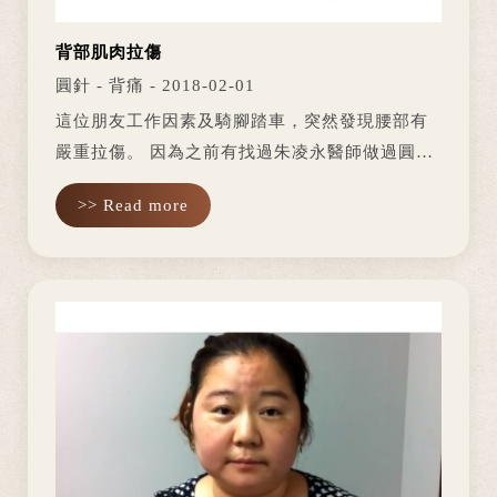
背部肌肉拉傷
圓針 - 背痛 - 2018-02-01
這位朋友工作因素及騎腳踏車，突然發現腰部有
嚴重拉傷。 因為之前有找過朱凌永醫師做過圓針
經驗，這次受傷同樣地找朱醫師來做治療。 治療
>> Read more
前，背部肌肉大面積痠痛，幾乎無法下腰、蹲坐
地活動；經2次治療後，已有相...