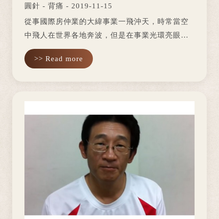
圓針 - 背痛 - 2019-11-15
從事國際房仲業的大緯事業一飛沖天，時常當空
中飛人在世界各地奔波，但是在事業光環亮眼的
背後卻是藏著身體大大小小的頑疾。年輕時候練
>> Read more
武術造成腰部拉傷，再加上過去出過三次意外車
禍，屋漏偏逢連夜雨，導致膝蓋緊...