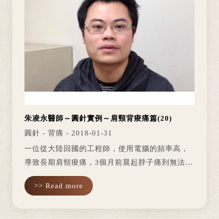
朱凌永醫師～圓針實例～肩頸背痠痛篇(20)
圓針 - 背痛 - 2018-01-31
一位從大陸回國的工程師，使用電腦的頻率高，
導致長期肩頸痠痛，3個月前晨起脖子痛到無法起
身上班，經推拿後有好轉一點，近日搬重物後感
>> Read more
到脖子轉動受限。因媽媽也在朱凌永醫師那做腰
痛的治療，已好很多。就來試看看...