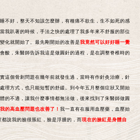
好睡不好，整天不知該怎麼辦，有種痛不欲生，生不如死的感
當我趴著的時候，手法之快的處理了我多年來不舒服的部位
變化就開始了。最先剛開始的改善是
我竟然可以好好睡一覺
會酸，朱醫師告訴我這是做圓針的過程，是在調整脊椎時的
實這個骨刺問題在幾年前就發生過，當時有作針灸治療，針
處理方式，也只能短暫的舒緩。到今年五月整個症狀又開始
體的不適，讓我什麼事情都無法做，後來找到了朱醫師做圓
我的高血壓問題也改善了！
我一直有在服用血壓藥，血壓始
家都說我的臉很脹紅，臉是浮腫的，而
現在的臉紅是身體自