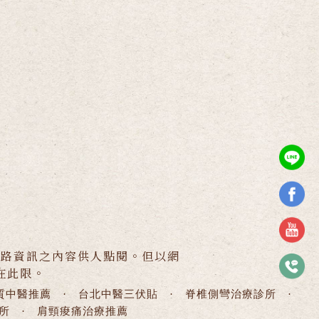
網路資訊之內容供人點閱。但以網
在此限。
質中醫推薦
·
台北中醫三伏貼
·
脊椎側彎治療診所
·
所
·
肩頸痠痛治療推薦