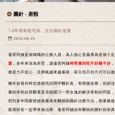
圓針 - 肩頸
7-8年骨刺老毛病，五次圓針改善
2018-08-16
蓮君阿姨是個稱職的公務人員，為人熱心見義勇為是個十足
題
，多年來深為所苦，讓蓮君阿姨
時常痛到吃不好睡不好，
都是力不從心，且脾氣越來越暴躁，卻又找不到方式可以徹
幾年前發作時也曾經找別間中醫針灸，有稍微改善，但卻沒
棄的求助於西醫看是否能開刀一勞永逸的解決骨刺的問題，
想到多年閨蜜曾經推薦過朱醫師的圓針治療方法，抱著最後
親朋好友一起帶來做治療。蓮君阿姨說朱醫師的圓針技術真