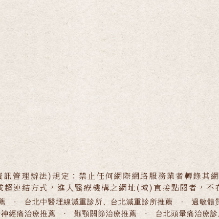
資訊管理辦法)規定：禁止任何網際網路服務業者轉錄其
或超連結方式，進入醫療機構之網址(域)直接點閱者，不
薦
·
台北中醫埋線減重診所、台北減重診所推薦
·
過敏體
骨神經痛治療推薦
·
顳顎關節治療推薦
·
台北頭暈痛治療診