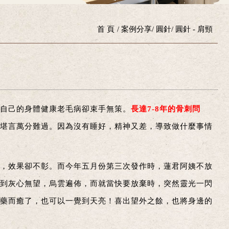
首 頁
案例分享
圓針
圓針 - 肩頸
自己的身體健康老毛病卻束手無策。
長達7-8年的骨刺問
堪言萬分難過。因為沒有睡好，精神又差，導致做什麼事情
，效果卻不彰。而今年五月份第三次發作時，蓮君阿姨不放
到灰心無望，烏雲遍佈，而就當快要放棄時，突然靈光一閃
藥而癒了，也可以一覺到天亮！喜出望外之餘，也將身邊的