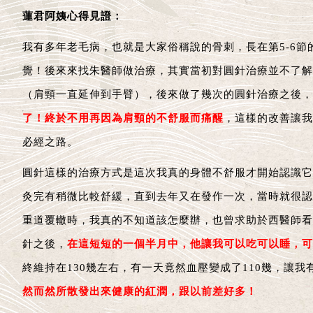
蓮君阿姨心得見證：
我有多年老毛病，也就是大家俗稱說的骨刺，長在第5-6
覺！後來來找朱醫師做治療，其實當初對圓針治療並不了解
（肩頸一直延伸到手臂），後來做了幾次的圓針治療之後，
了！終於不用再因為肩頸的不舒服而痛醒
，這樣的改善讓我
必經之路。
圓針這樣的治療方式是這次我真的身體不舒服才開始認識它
灸完有稍微比較舒緩，直到去年又在發作一次，當時就很認
重道覆轍時，我真的不知道該怎麼辦，也曾求助於西醫師看
針之後，
在這短短的一個半月中，他讓我可以吃可以睡，可
終維持在130幾左右，有一天竟然血壓變成了110幾，
然而然所散發出來健康的紅潤，跟以前差好多！