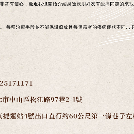
非常有信心，最近我也開始介紹身邊親朋好友有酸痛問題的來找
 每種治療手段並不能保證療效且每個患者的疾病症狀不同...
-25171171
市中山區松江路97巷2-1號
京捷運站4號出口直行約60公尺第一條巷子左