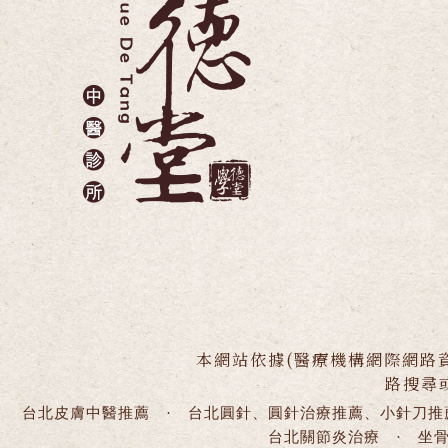
本網站依據(醫療機構網際網路
路搜尋
台北皮膚中醫推薦
·
台北圓針、圓針治療推薦、小針刀推
台北關節炎治療
·
坐