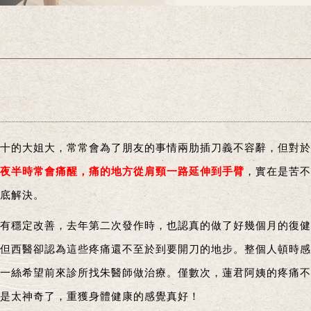
十的大姐大，常常會為了朋友的事情兩肋插刀義不容辭，但對於
夜半時常會痛醒，痛的地方從肩頸一路延伸到手臂
，實在是苦不
底解決。
有穩定改善，去年第二次發作時，也認真的做了好幾個月的復健
但西醫卻認為這些疼痛還不至於到要開刀的地步。整個人頓時感
一絲希望前來診所找朱醫師做治療。僅數次，蓮君阿姨的疼痛不
是太神奇了，重獲身體健康的感覺真好！