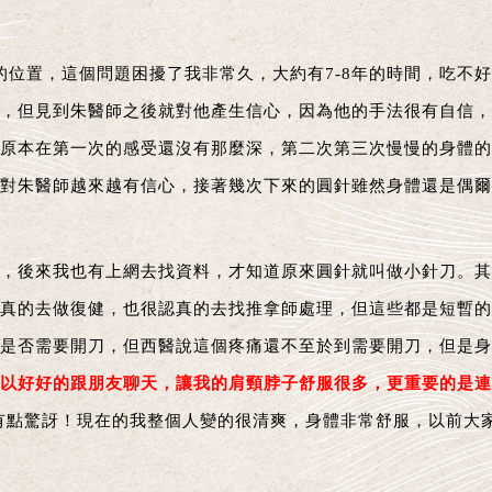
節的位置，這個問題困擾了我非常久，大約有7-8年的時間，吃不
，但見到朱醫師之後就對他產生信心，因為他的手法很有自信，
原本在第一次的感受還沒有那麼深，第二次第三次慢慢的身體的
對朱醫師越來越有信心，接著幾次下來的圓針雖然身體還是偶爾
，後來我也有上網去找資料，才知道原來圓針就叫做小針刀。其
真的去做復健，也很認真的去找推拿師處理，但這些都是短暫的
是否需要開刀，但西醫說這個疼痛還不至於到需要開刀，但是身
以好好的跟朋友聊天，讓我的肩頸脖子舒服很多，更重要的是連
讓我有點驚訝！現在的我整個人變的很清爽，身體非常舒服，以前大