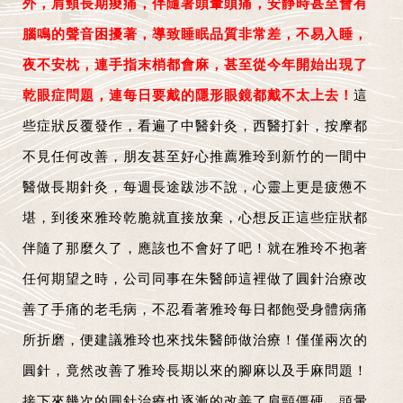
外，肩頸長期痠痛，伴隨著頭暈頭痛，安靜時甚至會有
腦鳴的聲音困擾著，導致睡眠品質非常差，不易入睡，
夜不安枕，連手指末梢都會麻，甚至從今年開始出現了
乾眼症問題，連每日要戴的隱形眼鏡都戴不太上去！
這
些症狀反覆發作，看遍了中醫針灸，西醫打針，按摩都
不見任何改善，朋友甚至好心推薦雅玲到新竹的一間中
醫做長期針灸，每週長途跋涉不說，心靈上更是疲憊不
堪，到後來雅玲乾脆就直接放棄，心想反正這些症狀都
伴隨了那麼久了，應該也不會好了吧！就在雅玲不抱著
任何期望之時，公司同事在朱醫師這裡做了圓針治療改
善了手痛的老毛病，不忍看著雅玲每日都飽受身體病痛
所折磨，便建議雅玲也來找朱醫師做治療！僅僅兩次的
圓針，竟然改善了雅玲長期以來的腳麻以及手麻問題！
接下來幾次的圓針治療也逐漸的改善了肩頸僵硬，頭暈