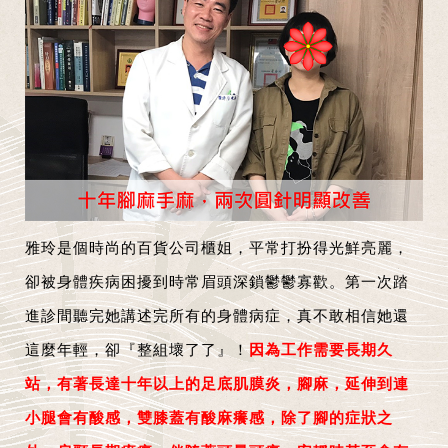
雅玲是個時尚的百貨公司櫃姐，平常打扮得光鮮亮麗，
卻被身體疾病困擾到時常眉頭深鎖鬱鬱寡歡。第一次踏
進診間聽完她講述完所有的身體病症，真不敢相信她還
這麼年輕，卻『整組壞了了』！
因為工作需要長期久
站，有著長達十年以上的足底肌膜炎，腳麻，延伸到連
小腿會有酸感，雙膝蓋有酸麻癢感，除了腳的症狀之