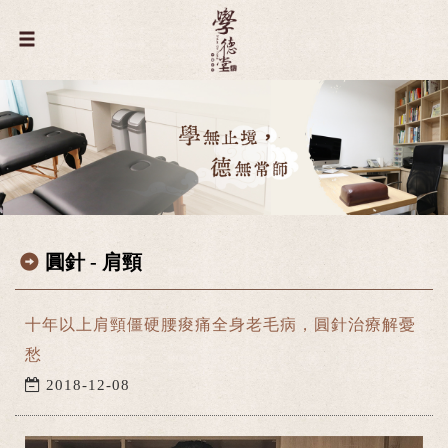
圓針 - 肩頸
十年以上肩頸僵硬腰痠痛全身老毛病，圓針治療解憂
愁
2018-12-08