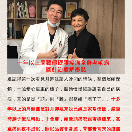
還記得第一次看見月卿姐踏入診間的時候，整個眉頭深
鎖，一臉憂心重重的樣子，聽她慢慢細訴說著自己的病
症，真的是從『頭』到『腳』都整組『壞了了』。
十多
年以上的肩頸僵硬對月卿姐來說已經是家常便飯，嚴重
時脖子無法轉動，手會麻，頭暈頭痛都跟著樣樣來，甚
至痛到夜不成眠，睡眠品質非常差，背部膏肓穴的痠痛