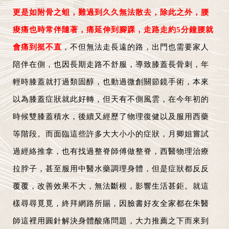
更是如附骨之蛆，難過到久久無法散去，除此之外，腰
痠痛也時常伴隨著，痛延伸到腳踝，走路走約5分鐘腰就
會痛到挺不直
，不但無法走長遠的路，出門也需要家人
陪伴在側，也因長期走路不舒服，導致膝蓋長骨刺，年
輕時膝蓋就打過類固醇，也動過微創關節鏡手術，本來
以為膝蓋症狀就此好轉，但天有不側風雲，在今年初的
時候雙膝蓋積水，後續又經歷了物理復健以及服用西藥
等階段。而面臨這些許多大大小小的症狀，月卿姐嘗試
過經絡推拿，也有找過整脊師傅做整脊，西醫物理治療
拉脖子，甚至服用中醫水藥調理身體，但是症狀都反反
覆覆，改善效果不大，無法斷根，影響生活甚鉅。就這
樣尋尋覓覓，終拜網路所賜，因臉書好友全家都在朱醫
師這裡用圓針解決身體酸痛問題，大力推薦之下而來到