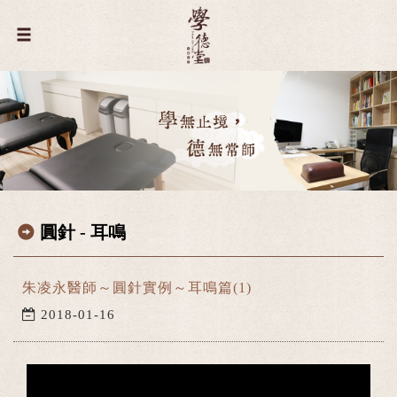
圓針 - 耳鳴
朱凌永醫師～圓針實例～耳鳴篇(1)
2018-01-16