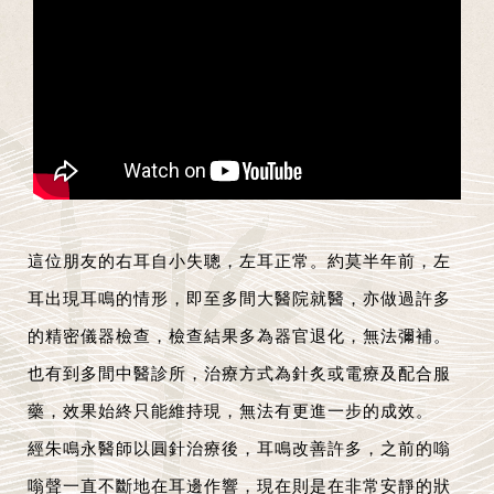
這位朋友的右耳自小失聰，左耳正常。約莫半年前，左
耳出現耳鳴的情形，即至多間大醫院就醫，亦做過許多
的精密儀器檢查，檢查結果多為器官退化，無法彌補。
也有到多間中醫診所，治療方式為針炙或電療及配合服
藥，效果始終只能維持現，無法有更進一步的成效。
經朱鳴永醫師以圓針治療後，耳鳴改善許多，之前的嗡
嗡聲一直不斷地在耳邊作響，現在則是在非常安靜的狀