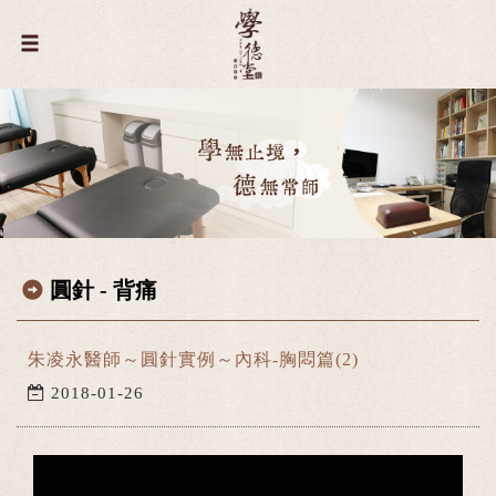
圓針 - 背痛
朱凌永醫師～圓針實例～內科-胸悶篇(2)
2018-01-26