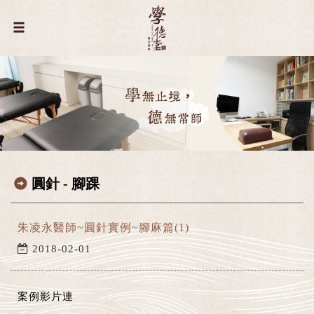
圓針 - 腳踝
朱凌永醫師~圓針實例~腳麻篇(1)
2018-02-01
案例影片連