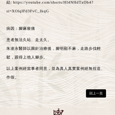
結:
https://youtube.com/shorts/HI4NHdTxOb4?
si=XOlqIFd3FvC_IkqG
病因：腳麻痠痛
患者無法久站、走太久。
朱凌永醫師以圓針治療後，腳明顯不麻，走路步伐輕
鬆，跟得上他人腳步。
以上案例經當事者同意，並為真人真實案例絕無捏造、
作假。
回上一頁