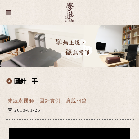
圓針 - 手
朱凌永醫師～圓針實例～肩脫臼篇
2018-01-26