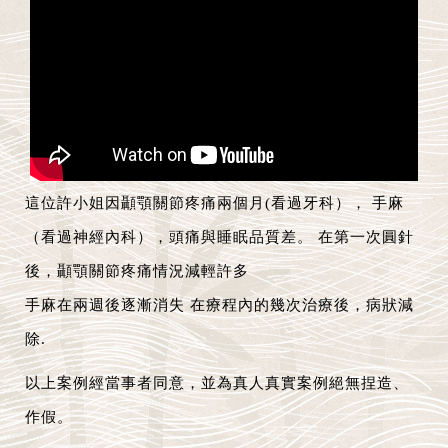
這位許小姐因顳顎關節疼痛兩個月(看過牙科）， 手麻
（看過神經內科），頭痛與睡眠品質差。 在第一次圓針
後，顳顎關節疼痛情況減輕許多
手麻在兩週後逐漸消失 在療程內的幾次治療後，病狀減
除.
以上案例經當事者同意，並為真人真實案例絕無捏造、
作假。