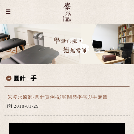
圓針 - 手
朱凌永醫師-圓針實例-顳顎關節疼痛與手麻篇
2018-01-29