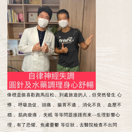
偉標是個喜歡跑馬拉松、到處旅遊的人，但突然發生
心
悸
、
呼吸急促
、
頭痛
、
腸胃不適
、
消化不良
、
血壓不
穩
、
肌肉痠痛
、
失眠
等等問題接踵而來⋯生理影響心
理，有了恐懼、
焦慮
憂鬱 等症狀，去醫院檢查不出問