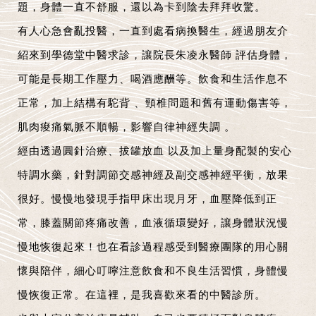
題，身體一直不舒服，還以為卡到陰去拜拜收驚。
有人心急會亂投醫，一直到處看病換醫生，經過朋友介
紹來到
學德堂中醫
求診，讓
院長朱凌永醫師
評估身體，
可能是長期工作壓力、喝酒應酬等。飲食和生活作息不
正常，加上結構有
駝背
、頸椎問題和舊有運動傷害等，
肌肉痠痛氣脈不順暢，影響
自律神經失調
。
經由透過
圓針治療
、
拔罐放血
以及加上量身配製的
安心
特調水藥
，針對調節交感神經及副交感神經平衡，放果
很好。慢慢地發現手指甲床出現月牙，血壓降低到正
常，膝蓋關節疼痛改善，血液循環變好，讓身體狀況慢
慢地恢復起來！也在看診過程感受到醫療團隊的用心關
懷與陪伴，細心叮嚀注意飲食和不良生活習慣，身體慢
慢恢復正常。在這裡，是我喜歡來看的中醫診所。