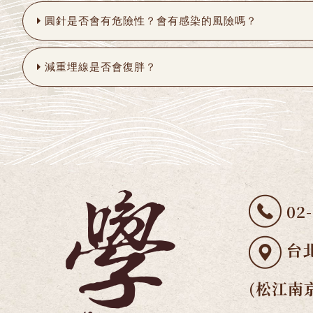
圓針是否會有危險性？會有感染的風險嗎？
減重埋線是否會復胖？
02
台北
(松江南