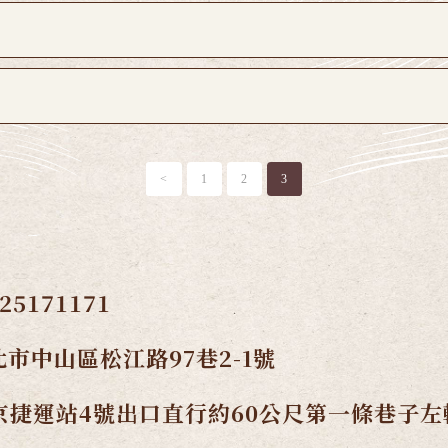
<
1
2
3
-25171171
市中山區松江路97巷2-1號
京捷運站4號出口直行約60公尺第一條巷子左