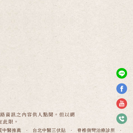
網路資訊之內容供人點閱。但以網
在此限。
質中醫推薦
·
台北中醫三伏貼
·
脊椎側彎治療診所
·