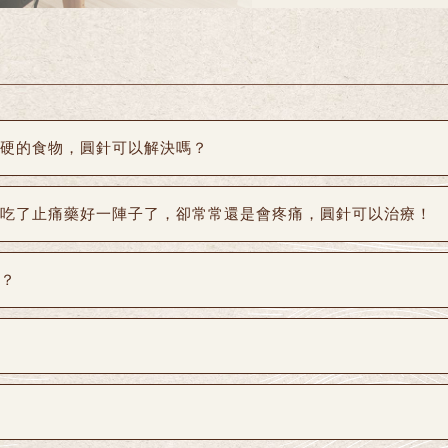
硬的食物，圓針可以解決嗎？
吃了止痛藥好一陣子了，卻常常還是會疼痛，圓針可以治療！
？