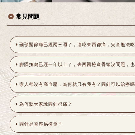
常見問題
顳顎關節痛已經兩三週了，連吃東西都痛，完全無法吃
腳踝扭傷已經一年以上了，去西醫檢查骨頭沒問題，也
家人都沒有高血壓，為何就只有我有？圓針可以治療嗎
為何聽大家說圓針很痛？
圓針是否容易復發？