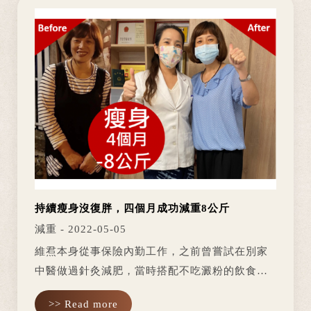
持續瘦身沒復胖，四個月成功減重8公斤
減重 - 2022-05-05
維焄本身從事保險內勤工作，之前曾嘗試在別家
中醫做過針灸減肥，當時搭配不吃澱粉的飲食控
制，成功地瘦下5公斤，但半年後就復胖，感覺又
>> Read more
回到原點；也曾嘗試花大筆錢到美容中心打減脂